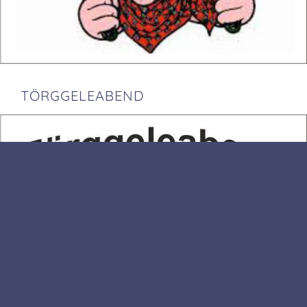
TÖRGGELEABEND